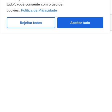
tudo", você consente com o uso de
Planeamento e avaliação de
cookies.
Política de Privacidade
ações
Rejeitar todos
Aceitar tudo
Planeie cada ação definindo
responsáveis, prazos e custos
estimados. Avalie a eficácia das ações
implementadas com base nos critérios e
justificações de avaliação previamente
identificados no sistema.